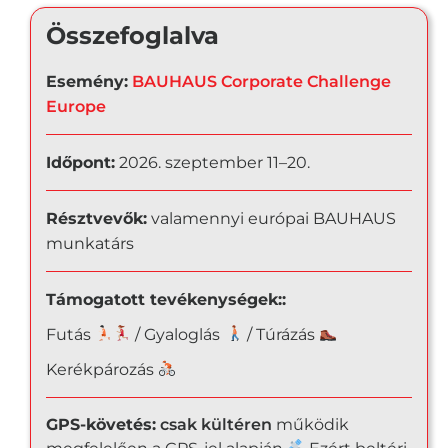
Összefoglalva
Esemény:
BAUHAUS Corporate Challenge
Europe
Időpont:
2026. szeptember 11–20.
Résztvevők:
valamennyi európai BAUHAUS
munkatárs
Támogatott tevékenységek::
Futás
/ Gyaloglás
/ Túrázás
Kerékpározás
GPS-követés:
csak kültéren
működik