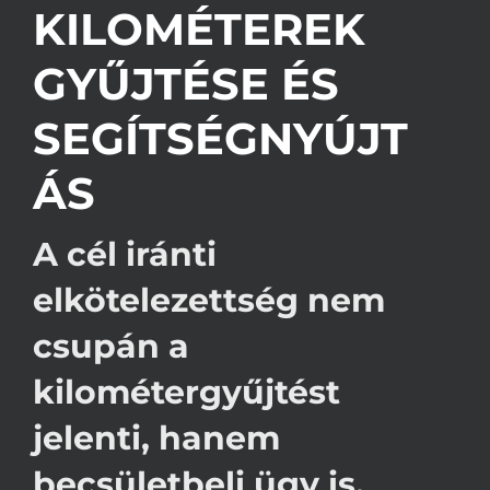
KILOMÉTEREK
GYŰJTÉSE ÉS
SEGÍTSÉGNYÚJT
ÁS
A cél iránti
elkötelezettség nem
csupán a
kilométergyűjtést
jelenti, hanem
becsületbeli ügy is.