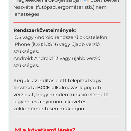
megfelelően a GPS-jel alapján
Ezért beltéri
részvétel (futópad, ergométer stb.) nem
lehetséges.
Rendszerkövetelmények:
iOS vagy Android rendszerű okostelefon
iPhone (iOS): iOS 16 vagy újabb verzió
szükséges.
Android: Android 13 vagy újabb verzió
szükséges.
Kérjük, az indítás előtt telepítsd vagy
frissítsd a BCCE-alkalmazás legújabb
verzióját, hogy minden funkció elérhető
legyen, és a nyomon a követés
zökkenőmentesen működjön.
Mi a következő lépés?