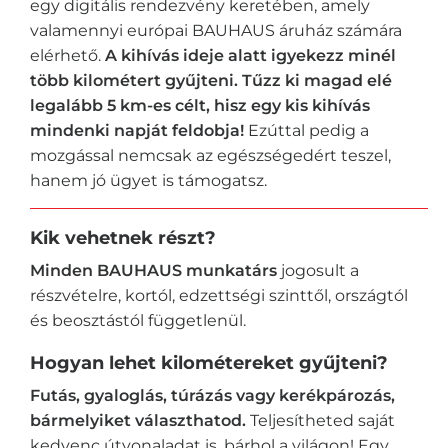
egy digitális rendezvény keretében, amely
valamennyi európai BAUHAUS áruház számára
elérhető.
A kihívás ideje alatt igyekezz minél
több kilométert gyűjteni. Tűzz ki magad elé
legalább 5 km-es célt, hisz egy kis kihívás
mindenki napját feldobja!
Ezúttal pedig a
mozgással nemcsak az egészségedért teszel,
hanem jó ügyet is támogatsz.
Kik vehetnek részt?
Minden BAUHAUS munkatárs
jogosult a
részvételre, kortól, edzettségi szinttől, országtól
és beosztástól függetlenül.
Hogyan lehet kilométereket gyűjteni?
Futás, gyaloglás, túrázás vagy kerékpározás,
bármelyiket választhatod.
Teljesítheted saját
kedvenc útvonaladat is, bárhol a világon! Egy