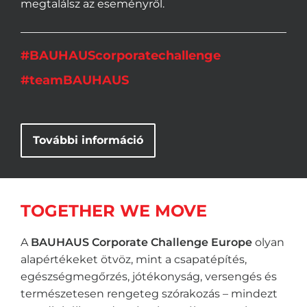
megtalálsz az eseményről.
#BAUHAUScorporatechallenge
#teamBAUHAUS
További információ
TOGETHER WE MOVE
A
BAUHAUS Corporate Challenge Europe
olyan
alapértékeket ötvöz, mint a csapatépítés,
egészségmegőrzés, jótékonyság, versengés és
természetesen rengeteg szórakozás – mindezt