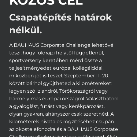
KÖZÖS CÉL
Csapatépítés határok
nélkül.
A BAUHAUS Corporate Challenge lehetővé
teszi, hogy földrajzi helytől függetlenül,
sportverseny keretében mérd össze a
teljesítményedet európai kollégáiddal,
miközben jót is teszel. Szeptember 11–20.
között bárhol gyűjtheted a kilométereket:
legyen szó Izlandról, Törökországról vagy
bármely más európai országról. Választhatod
a gyaloglást, futást vagy kerékpározást,
olyan gyakran, ahányszor csak szeretnéd. A
kilométerek hivatalos rögzítéséhez csupán
az okostelefonodra és a BAUHAUS Corporate
Challenge alkalmazásra lesz szükséged. Akár