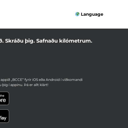
Language
. Skráðu þig. Safnaðu kílómetrum.
 appið „BCCE“ fyrir iOS eða Android í viðkomandi
 þig í appinu. Þá er allt klárt!