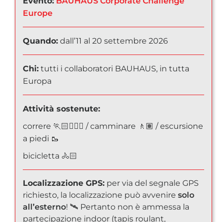
Evento:
BAUHAUS Corporate Challenge
Europe
Quando:
dall’11 al 20 settembre 2026
Chi:
tutti i collaboratori BAUHAUS, in tutta
Europa
Attività sostenute:
correre 🏃🏻🏃🏽‍♀️ / camminare 🚶🏽 / escursione
a piedi 🥾
bicicletta 🚴🏻
Localizzazione GPS:
per via del segnale GPS
richiesto, la localizzazione può avvenire
solo
all’esterno
! 🛰️ Pertanto non è ammessa la
partecipazione indoor (tapis roulant,