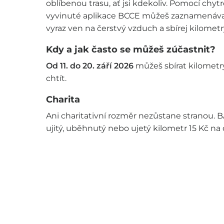
oblíbenou trasu, ať jsi kdekoliv. Pomocí chyt
vyvinuté aplikace BCCE můžeš zaznamenávat
vyraz ven na čerstvý vzduch a sbírej kilometr
Kdy a jak často se můžeš zúčastnit?
Od 11. do 20. září 2026
můžeš sbírat kilometry
chtít.
Charita
Ani charitativní rozměr nezůstane stranou.
ujitý, uběhnutý nebo ujetý kilometr 15 Kč na