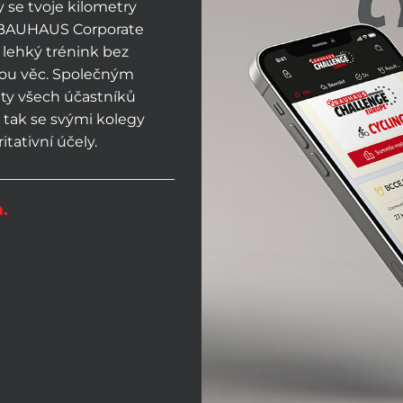
by se tvoje kilometry
ace BAUHAUS Corporate
š lehký trénink bez
rou věc. Společným
vity všech účastníků
ě tak se svými kolegy
tativní účely.
m.