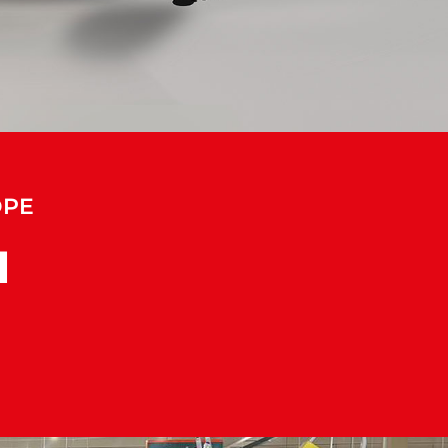
OPE
I