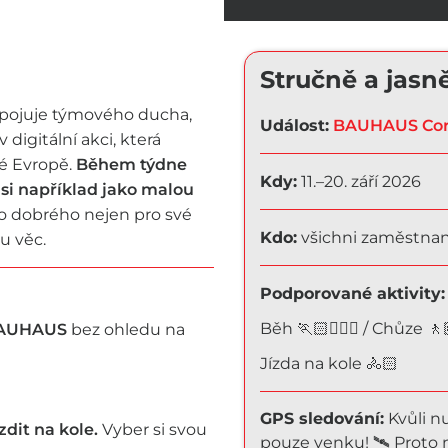
Stručně a jasn
pojuje týmového ducha,
Událost:
BAUHAUS Corp
 digitální akci, která
é Evropě.
Během týdne
Kdy:
11.–20. září 2026
 si například jako malou
 dobrého nejen pro své
Kdo:
všichni zaměstna
u věc.
Podporované aktivity:
Běh 🏃🏻🏃🏽‍♀️ / Chůze 🚶
 BAUHAUS
bez ohledu na
Jízda na kole 🚴🏻
GPS sledování:
Kvůli n
zdit na kole.
Vyber si svou
pouze venku! 🛰️ Proto