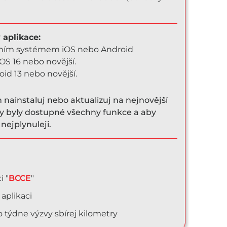
aplikace:
ačním systémem iOS nebo Android
iOS 16 nebo novější.
id 13 nebo novější.
nainstaluj nebo aktualizuj na nejnovější
by byly dostupné všechny funkce a aby
nejplynuleji.
i "
BCCE
"
 aplikaci
ýdne výzvy sbírej kilometry