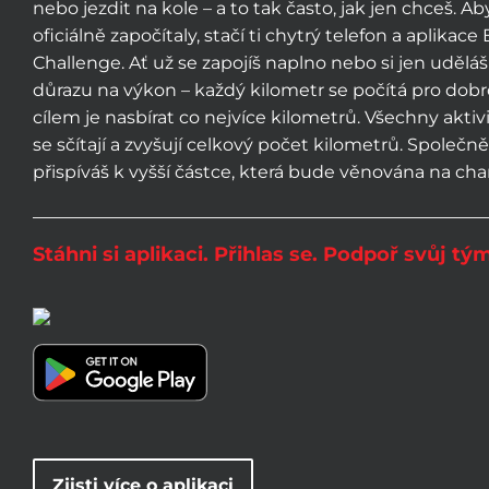
nebo jezdit na kole – a to tak často, jak jen chceš. A
oficiálně započítaly, stačí ti chytrý telefon a aplik
Challenge. Ať už se zapojíš naplno nebo si jen udělá
důrazu na výkon – každý kilometr se počítá pro dob
cílem je nasbírat co nejvíce kilometrů. Všechny akti
se sčítají a zvyšují celkový počet kilometrů. Společn
přispíváš k vyšší částce, která bude věnována na chari
Stáhni si aplikaci. Přihlas se. Podpoř svůj tý
Zjisti více o aplikaci