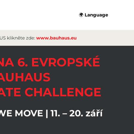
🌍 Language
US klikněte zde:
www.bauhaus.eu
NA 6. EVROPSKÉ
BAUHAUS
ATE CHALLENGE
 MOVE | 11. – 20. září