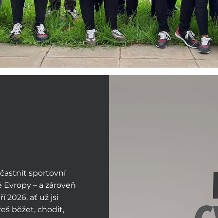
astnit sportovní
é Evropy – a zároveň
í 2026, ať už jsi
eš běžet, chodit,