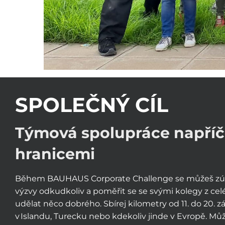
SPOLEČNÝ CÍL
Týmová spolupráce napříč
hranicemi
Během BAUHAUS Corporate Challenge se můžeš zúč
výzvy odkudkoliv a poměřit se se svými kolegy z cel
udělat něco dobrého. Sbírej kilometry od 11. do 20. zář
v Islandu, Turecku nebo kdekoliv jinde v Evropě. Můž