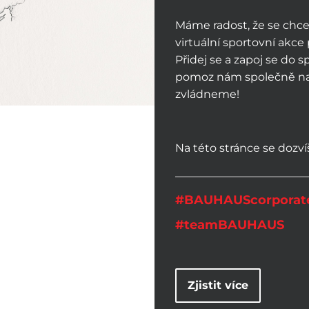
Máme radost, že se chc
virtuální sportovní ak
Přidej se a zapoj se do s
pomoz nám společně nas
zvládneme!
Na této stránce se dozvíš
#BAUHAUScorporate
#teamBAUHAUS
Zjistit více