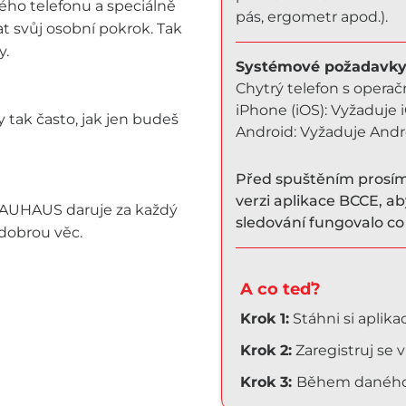
rého telefonu a speciálně
pás, ergometr apod.).
 svůj osobní pokrok. Tak
y.
Systémové požadavky 
Chytrý telefon s oper
iPhone (iOS): Vyžaduje 
 tak často, jak jen budeš
Android: Vyžaduje Andro
Před spuštěním prosím 
verzi aplikace BCCE, a
 BAUHAUS daruje za každý
sledování fungovalo co 
 dobrou věc.
A co teď?
Krok 1:
Stáhni si aplikac
Krok 2:
Zaregistruj se v
Krok 3:
Během daného t