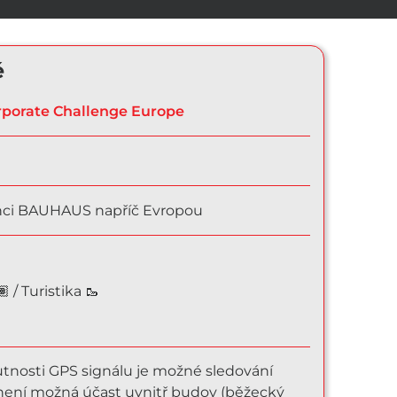
ě
orate Challenge Europe
nci BAUHAUS napříč Evropou
🏽 / Turistika 🥾
utnosti GPS signálu je možné sledování
 není možná účast uvnitř budov (běžecký